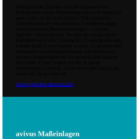
Orthopädische Einlagen sind im Gegensatz zur
Einlegesohle immer Maßanfertigungen, mit denen wir
ganz exakt auf den individuellen Fuß angepasste
Unterstützung bei verschiedenen Fußfehlstellungen
oder besonderen Herausforderungen – etwa für
Sportler – bieten können. Sie sind als orthopädische
Hilfsmittel auch eine Leistung der Krankenkassen und
können ärztlich verschrieben werden. Zu Beginn einer
orthopädischen Einlagenfertigung steht immer eine
genaue computergestützte Vermessung und Analyse
Ihrer Füße. Gerne beraten wir Sie in einem
persönlichen Gespräch, welche Form der Einlage am
besten für Sie geeignet ist.
JETZT ONLINE BESTELLEN
avivus Maßeinlagen