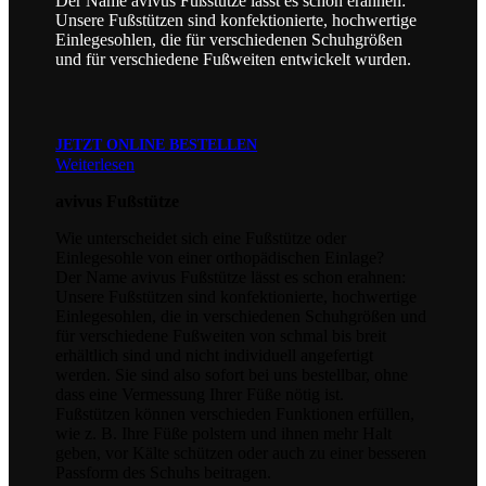
Der Name avivus Fußstütze lässt es schon erahnen:
Unsere Fußstützen sind konfektionierte, hochwertige
Einlegesohlen, die für verschiedenen Schuhgrößen
und für verschiedene Fußweiten entwickelt wurden.
JETZT ONLINE BESTELLEN
Weiterlesen
avivus Fußstütze
Wie unterscheidet sich eine Fußstütze oder
Einlegesohle von einer orthopädischen Einlage?
Der Name avivus Fußstütze lässt es schon erahnen:
Unsere Fußstützen sind konfektionierte, hochwertige
Einlegesohlen, die in verschiedenen Schuhgrößen und
für verschiedene Fußweiten von schmal bis breit
erhältlich sind und nicht individuell angefertigt
werden. Sie sind also sofort bei uns bestellbar, ohne
dass eine Vermessung Ihrer Füße nötig ist.
Fußstützen können verschieden Funktionen erfüllen,
wie z. B. Ihre Füße polstern und ihnen mehr Halt
geben, vor Kälte schützen oder auch zu einer besseren
Passform des Schuhs beitragen.