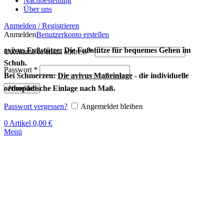
Nachbestellung
Über uns
Anmelden / Registrieren
Anmelden
Benutzerkonto erstellen
avivus Fußstütze:
Die Fußstütze für bequemes Gehen im
Username or email address
*
Schuh.
Passwort
*
Bei Schmerzen:
Die avivus Maßeinlage
- die individuelle
orthopädische Einlage nach Maß.
Anmelden
Passwort vergessen?
Angemeldet bleiben
0
Artikel
0,00
€
Menü